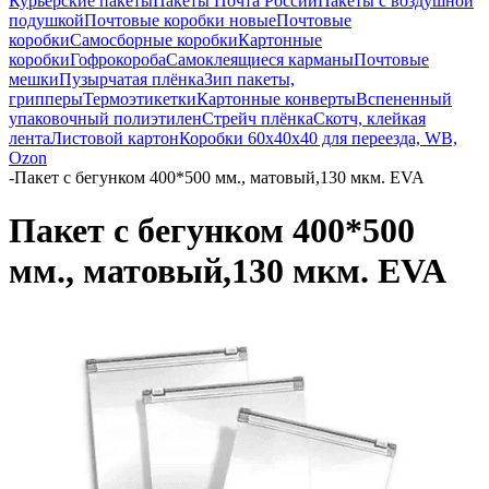
Курьерские пакеты
Пакеты Почта России
Пакеты с воздушной
подушкой
Почтовые коробки новые
Почтовые
коробки
Самосборные коробки
Картонные
коробки
Гофрокороба
Самоклеящиеся карманы
Почтовые
мешки
Пузырчатая плёнка
Зип пакеты,
грипперы
Термоэтикетки
Картонные конверты
Вспененный
упаковочный полиэтилен
Стрейч плёнка
Скотч, клейкая
лента
Листовой картон
Коробки 60х40х40 для переезда, WB,
Ozon
-
Пакет с бегунком 400*500 мм., матовый,130 мкм. EVA
Пакет с бегунком 400*500
мм., матовый,130 мкм. EVA