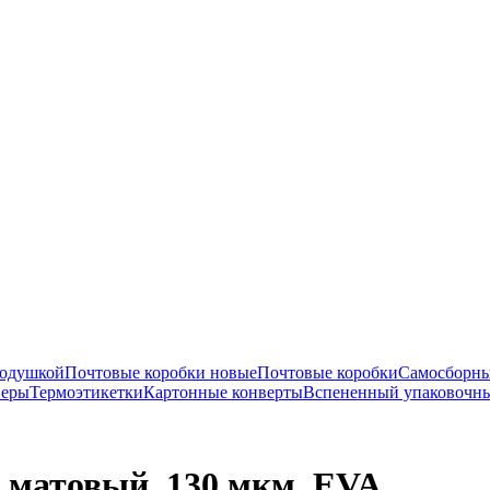
подушкой
Почтовые коробки новые
Почтовые коробки
Самосборны
перы
Термоэтикетки
Картонные конверты
Вспененный упаковочн
, матовый, 130 мкм. EVA