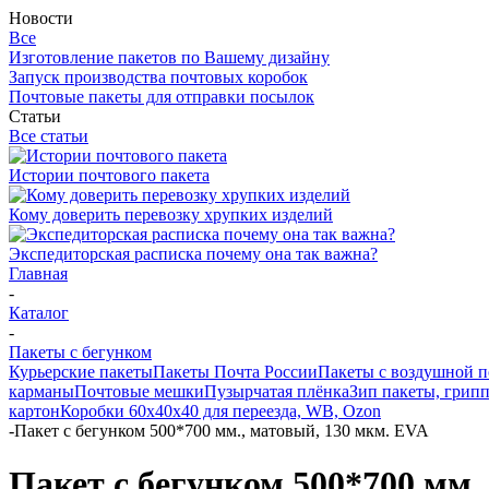
Новости
Все
Изготовление пакетов по Вашему дизайну
Запуск производства почтовых коробок
Почтовые пакеты для отправки посылок
Статьи
Все статьи
Истории почтового пакета
Кому доверить перевозку хрупких изделий
Экспедиторская расписка почему она так важна?
Главная
-
Каталог
-
Пакеты с бегунком
Курьерские пакеты
Пакеты Почта России
Пакеты с воздушной 
карманы
Почтовые мешки
Пузырчатая плёнка
Зип пакеты, грип
картон
Коробки 60х40х40 для переезда, WB, Ozon
-
Пакет с бегунком 500*700 мм., матовый, 130 мкм. EVA
Пакет с бегунком 500*700 мм.