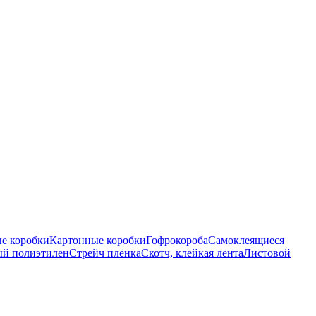
е коробки
Картонные коробки
Гофрокороба
Самоклеящиеся
ый полиэтилен
Стрейч плёнка
Скотч, клейкая лента
Листовой