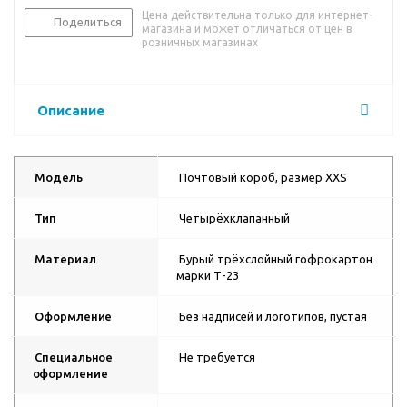
Цена действительна только для интернет-
Поделиться
магазина и может отличаться от цен в
розничных магазинах
Описание
Модель
Почтовый короб, размер XXS
Тип
Четырёхклапанный
Материал
Бурый трёхслойный гофрокартон
марки Т-23
Оформление
Без надписей и логотипов, пустая
Специальное
Не требуется
оформление