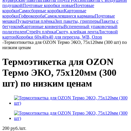
Курьерские пакеты
Пакеты Почта России
Пакеты с воздушной
подушкой
Почтовые коробки новые
Почтовые
коробки
Самосборные коробки
Картонные
коробки
Гофрокороба
Самоклеящиеся карманы
Почтовые
мешки
Пузырчатая плёнка
Зип пакеты, грипперы
Пакеты с
бегунком
Картонные конверты
Вспененный упаковочный
полиэтилен
Стрейч плёнка
Скотч, клейкая лента
Листовой
картон
Коробки 60х40х40 для переезда, WB, Ozon
-
Термоэтикетка для OZON Термо ЭКО, 75x120мм (300 шт) по
низким ценам
Термоэтикетка для OZON
Термо ЭКО, 75x120мм (300
шт) по низким ценам
200
руб.
/шт.