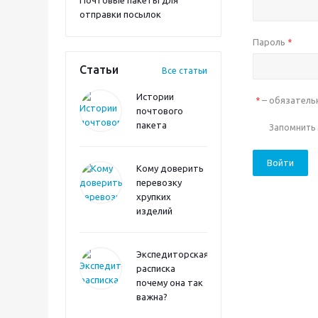
Почтовые пакеты для
отправки посылок
Пароль
*
Статьи
Все статьи
Истории
– обязатель
*
почтового
пакета
Запомнить
Войти
Кому доверить
перевозку
хрупких
изделий
Экспедиторская
расписка
почему она так
важна?