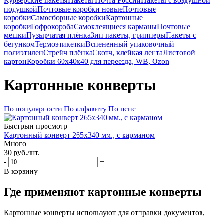
Курьерские пакеты
Пакеты Почта России
Пакеты с воздушной
подушкой
Почтовые коробки новые
Почтовые
коробки
Самосборные коробки
Картонные
коробки
Гофрокороба
Самоклеящиеся карманы
Почтовые
мешки
Пузырчатая плёнка
Зип пакеты, грипперы
Пакеты с
бегунком
Термоэтикетки
Вспененный упаковочный
полиэтилен
Стрейч плёнка
Скотч, клейкая лента
Листовой
картон
Коробки 60х40х40 для переезда, WB, Ozon
Картонные конверты
По популярности
По алфавиту
По цене
Быстрый просмотр
Картонный конверт 265х340 мм., с карманом
Много
30
руб.
/шт.
-
+
В корзину
Где применяют картонные конверты
Картонные конверты используют для отправки документов,