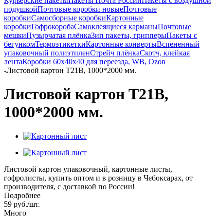
Курьерские пакеты
Пакеты Почта России
Пакеты с воздушной
подушкой
Почтовые коробки новые
Почтовые
коробки
Самосборные коробки
Картонные
коробки
Гофрокороба
Самоклеящиеся карманы
Почтовые
мешки
Пузырчатая плёнка
Зип пакеты, грипперы
Пакеты с
бегунком
Термоэтикетки
Картонные конверты
Вспененный
упаковочный полиэтилен
Стрейч плёнка
Скотч, клейкая
лента
Коробки 60х40х40 для переезда, WB, Ozon
-
Листовой картон Т21В, 1000*2000 мм.
Листовой картон Т21В,
1000*2000 мм.
Листовой картон упаковочный, картонные листы,
гофролисты, купить оптом и в розницу в Чебоксарах, от
производителя, с доставкой по России!
Подробнее
59
руб.
/шт.
Много