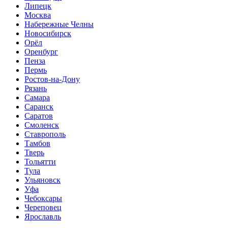
Липецк
Москва
Набережные Челны
Новосибирск
Орёл
Оренбург
Пенза
Пермь
Ростов-на-Дону
Рязань
Самара
Саранск
Саратов
Смоленск
Ставрополь
Тамбов
Тверь
Тольятти
Тула
Ульяновск
Уфа
Чебоксары
Череповец
Ярославль