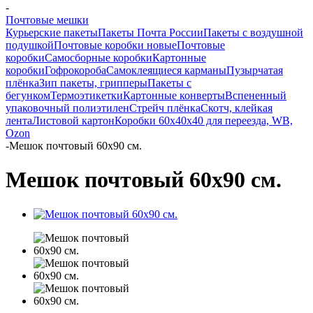
-
Почтовые мешки
Курьерские пакеты
Пакеты Почта России
Пакеты с воздушной
подушкой
Почтовые коробки новые
Почтовые
коробки
Самосборные коробки
Картонные
коробки
Гофрокороба
Самоклеящиеся карманы
Пузырчатая
плёнка
Зип пакеты, грипперы
Пакеты с
бегунком
Термоэтикетки
Картонные конверты
Вспененный
упаковочный полиэтилен
Стрейч плёнка
Скотч, клейкая
лента
Листовой картон
Коробки 60х40х40 для переезда, WB,
Ozon
-
Мешок почтовый 60х90 см.
Мешок почтовый 60х90 см.